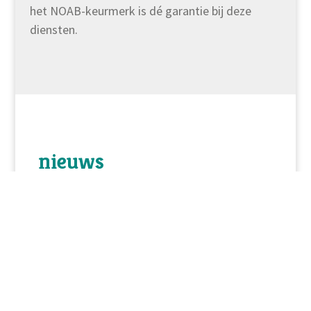
het NOAB-keurmerk is dé garantie bij deze
diensten.
nieuws
Hoge WW-premie verschuldigd
wegens ontbreken schriftelijke
arbeidsovereenkomst voor
onbepaalde tijd
Bij een eenmanszaak is in september 2015
een werknemer in dienst getreden op basis