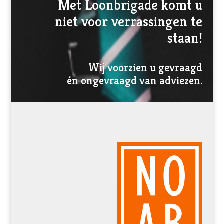
Met Loonbrigade komt u
niet voor verrassingen te
staan!
Wij voorzien u gevraagd
én ongevraagd van adviezen.